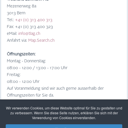
Mezenerweg 8a
3013 Bern
Tel.:
+41 (0) 313 400 313
Fax: +41 (0) 313 400 323
eMail:
info@tlag.ch
Anfahrt via:
Map.Search.ch
Öffnungszeiten:
Montag - Donnerstag:
08:00 - 12:00 / 13:00 - 17:00 Uhr
Freitag:
08:00 - 12:00 Uhr
Auf Voranmeldung sind wir auch gerne ausserhalb der
Öffnungszeiten für Sie da.
Wir verwenden Cookies, um diese Website optimal für Sie zu gestalten und
zu verbessern. Wenn Sie diese Seite nutzen, erklären Sie sich mit der
Verwendung von Cookies einverstanden.
Treuhand Lehmann AG | Mezenerweg 8a | 3013 Bern
Tel
0 313 400 313
|
info@tlag.ch